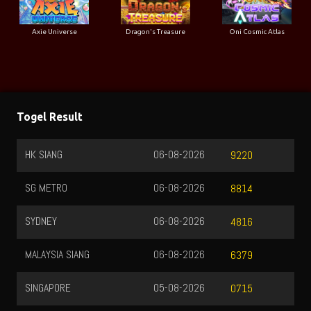
Axie Universe
Dragon's Treasure
Oni Cosmic Atlas
Togel Result
HK SIANG
06-08-2026
9220
SG METRO
06-08-2026
8814
SYDNEY
06-08-2026
4816
MALAYSIA SIANG
06-08-2026
6379
SINGAPORE
05-08-2026
0715