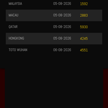
MALAYSIA
05-08-2026
1592
MACAU
05-08-2026
2883
QATAR
05-08-2026
5930
HONGKONG
05-08-2026
4245
TOTO WUHAN
06-08-2026
4551