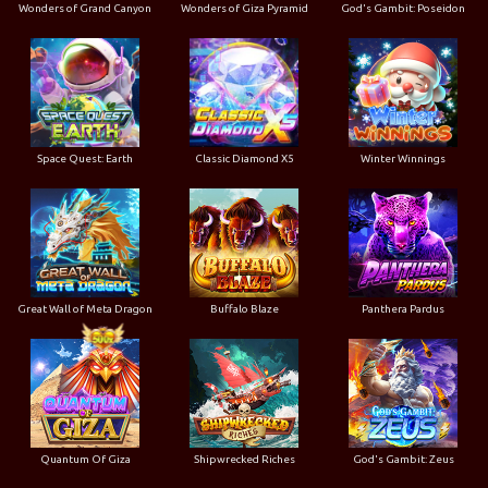
Wonders of Grand Canyon
Wonders of Giza Pyramid
God's Gambit: Poseidon
Space Quest: Earth
Classic Diamond X5
Winter Winnings
Great Wall of Meta Dragon
Buffalo Blaze
Panthera Pardus
Quantum Of Giza
Shipwrecked Riches
God's Gambit: Zeus