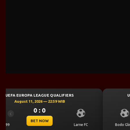
UEFA CHAMPIONS LEAGUE QUALIFIERS
August 11, 2026 — 22:59 WIB
0 : 0
Previous
Ne
BET NOW
Bodo Glimt
Union Saint-Gilloise