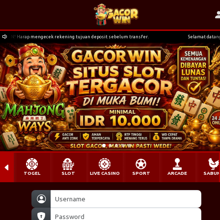
N! Harap mengecek rekening tujuan deposit sebelum transfer.
Selamat datang di 
TOGEL
SLOT
LIVE CASINO
SPORT
ARCADE
SABU