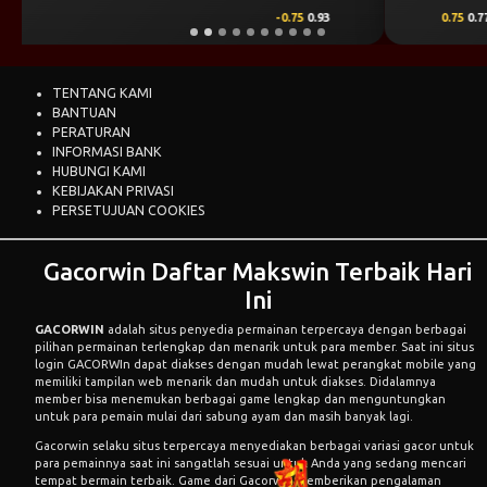
0.75
0.77
-0.75
-0.95
TENTANG KAMI
BANTUAN
PERATURAN
INFORMASI BANK
HUBUNGI KAMI
KEBIJAKAN PRIVASI
PERSETUJUAN COOKIES
Gacorwin Daftar Makswin Terbaik Hari
Ini
GACORWIN
adalah situs penyedia permainan terpercaya dengan berbagai
pilihan permainan terlengkap dan menarik untuk para member. Saat ini situs
login GACORWIn dapat diakses dengan mudah lewat perangkat mobile yang
memiliki tampilan web menarik dan mudah untuk diakses. Didalamnya
member bisa menemukan berbagai game lengkap dan menguntungkan
untuk para pemain mulai dari sabung ayam dan masih banyak lagi.
Gacorwin selaku situs terpercaya menyediakan berbagai variasi gacor untuk
para pemainnya saat ini sangatlah sesuai untuk Anda yang sedang mencari
tempat bermain terbaik. Game dari Gacorwin memberikan pengalaman